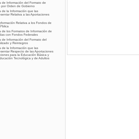
a de Información del Formato de
 por Orden de Gobierno
a de la Información que las
entar Relativa a las Aportaciones
nformación Relativa a los Fondos de
ºblica
a de los Formatos de Información de
das con Fondos Federales
a de Información del Formato del
alizado y Reintegros
a de la Información que las
sentar Respecto de las Aportaciones
ciones para la Educación Básica y
ducación Tecnológica y de Adultos