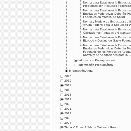
Norma para Establecer la Estructur
Programas con Recursos Federales
Norma para Establecer la Estructur
Entidades Federativas Deberán Pres
Federales en Materia de Salud
Norma y Modelo de Estructura de I
Ayuda Federal para la Seguridad Pí
Norma para Establecer la Estructur
Obligaciones Pagadas o Garantiza
Norma para Establecer la Estructur
Ejercicio y Destino de Gasto Feder
Norma para Establecer la Estructur
Entidades Federativas Deberán Pre
Federales de los Fondos de Aporta
Normal y de Aportaciones para la E
Información Presupuestaria
Información Programática
Información Anual
2015
2016
2017
2012
2018
2019
2020
2021
2022
2023
2024
Título V Entes Públicos Quintana Roo