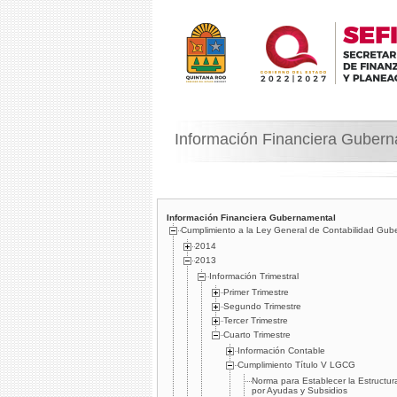
Información Financiera Guber
Información Financiera Gubernamental
Cumplimiento a la Ley General de Contabilidad Gub
2014
2013
Información Trimestral
Primer Trimestre
Segundo Trimestre
Tercer Trimestre
Cuarto Trimestre
Información Contable
Cumplimiento Tí­tulo V LGCG
Norma para Establecer la Estructu
por Ayudas y Subsidios