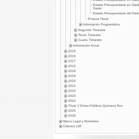
Estado Presupuestario en Clasif
Gasto
Estado Presupuestario del Gast
Postura Fiscal
Información Programática
Segundo Trimestre
Tercer Trimestre
Cuarto Trimestre
Información Anual
2015
2016
2017
2012
2018
2019
2020
2021
2022
2023
2024
Título V Entes Públicos Quintana Roo
2025
2026
Marco Legal y Normativa
Criterios LDF