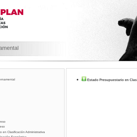
namental
ernamental
Estado Presupuestario en Clasi
reso
reso
 en Clasificación Administrativa
ficación Económica