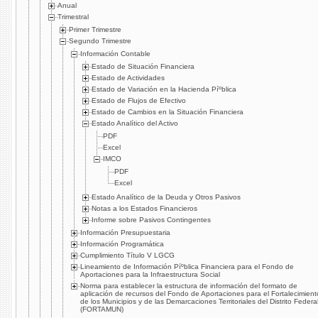
Anual
Trimestral
Primer Trimestre
Segundo Trimestre
Información Contable
Estado de Situación Financiera
Estado de Actividades
Estado de Variación en la Hacienda Píºblica
Estado de Flujos de Efectivo
Estado de Cambios en la Situación Financiera
Estado Analí­tico del Activo
PDF
Excel
IMCO
PDF
Excel
Estado Analí­tico de la Deuda y Otros Pasivos
Notas a los Estados Financieros
Informe sobre Pasivos Contingentes
Información Presupuestaria
Información Programática
Cumplimiento Tí­tulo V LGCG
Lineamiento de Información Píºblica Financiera para el Fondo de
Aportaciones para la Infraestructura Social
Norma para establecer la estructura de información del formato de
aplicación de recursos del Fondo de Aportaciones para el Fortalecimient
de los Municipios y de las Demarcaciones Territoriales del Distrito Federa
(FORTAMUN)