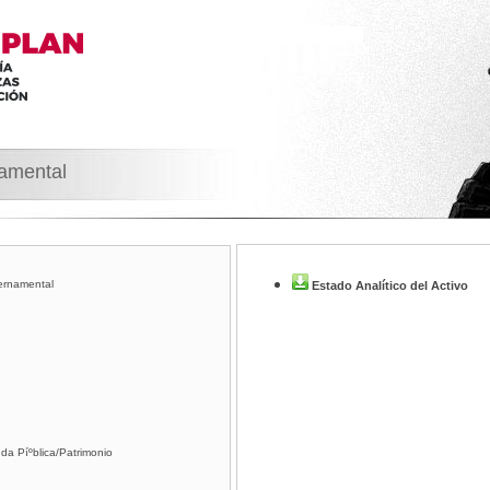
namental
ernamental
Estado Analí­tico del Activo
da Píºblica/Patrimonio