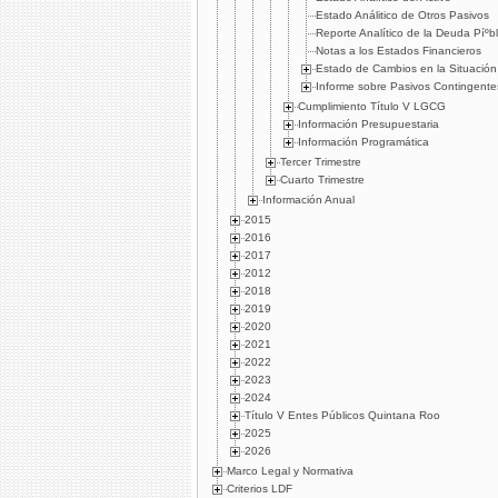
Estado Análitico de Otros Pasivos
Reporte Analí­tico de la Deuda Píºbl
Notas a los Estados Financieros
Estado de Cambios en la Situación
Informe sobre Pasivos Contingente
Cumplimiento Tí­tulo V LGCG
Información Presupuestaria
Información Programática
Tercer Trimestre
Cuarto Trimestre
Información Anual
2015
2016
2017
2012
2018
2019
2020
2021
2022
2023
2024
Título V Entes Públicos Quintana Roo
2025
2026
Marco Legal y Normativa
Criterios LDF