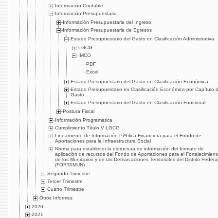
Información Contable
Información Presupuestaria
Información Presupuestaria del Ingreso
Información Presupuestaria de Egresos
Estado Presupuestario del Gasto en Clasificación Administrativa
LGCG
IMCO
PDF
Excel
Estado Presupuestario del Gasto en Clasificación Económica
Estado Presupuestario en Clasificación Económica por Capí­tulo 
Gasto
Estado Presupuestario del Gasto en Clasificación Funcional
Postura Fiscal
Información Programática
Cumplimiento Tí­tulo V LGCG
Lineamiento de Información Píºblica Financiera para el Fondo de
Aportaciones para la Infraestructura Social
Norma para establecer la estructura de información del formato de
aplicación de recursos del Fondo de Aportaciones para el Fortalecimient
de los Municipios y de las Demarcaciones Territoriales del Distrito Federa
(FORTAMUN)
Segundo Trimestre
Tercer Trimestre
Cuarto Trimestre
Otros Informes
2020
2021