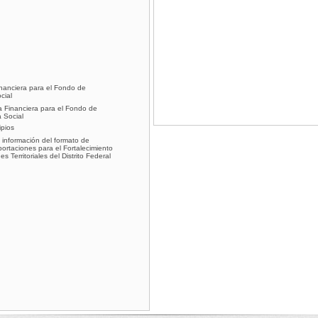
inanciera para el Fondo de
cial
a Financiera para el Fondo de
a Social
ipios
 información del formato de
ortaciones para el Fortalecimiento
 Territoriales del Distrito Federal