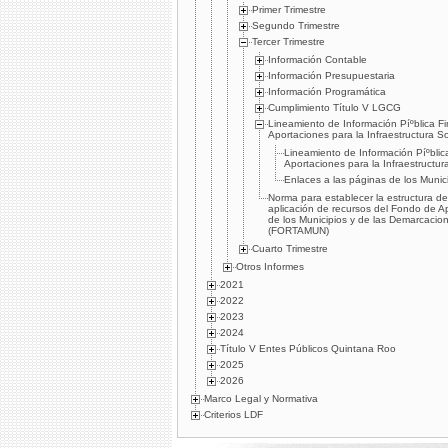
Primer Trimestre
Segundo Trimestre
Tercer Trimestre
Información Contable
Información Presupuestaria
Información Programática
Cumplimiento Tí­tulo V LGCG
Lineamiento de Información Píºblica F
Aportaciones para la Infraestructura So
Lineamiento de Información Píºblic
Aportaciones para la Infraestructur
Enlaces a las páginas de los Munic
Norma para establecer la estructura de
aplicación de recursos del Fondo de Ap
de los Municipios y de las Demarcaciones
(FORTAMUN)
Cuarto Trimestre
Otros Informes
2021
2022
2023
2024
Título V Entes Públicos Quintana Roo
2025
2026
Marco Legal y Normativa
Criterios LDF