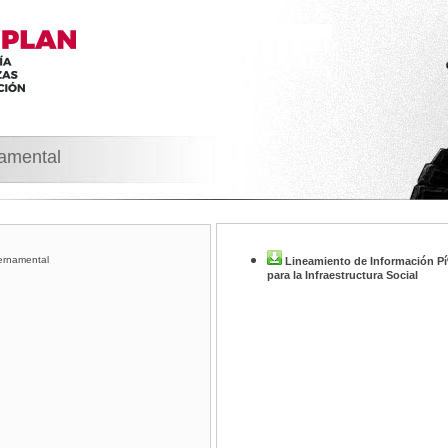
namental
ernamental
Lineamiento de Información Píº
para la Infraestructura Social