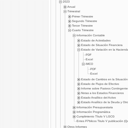
2023
Anual
Trimestral
Primer Trimestre
Segundo Trimestre
Tercer Trimestre
Cuarto Trimestre
Información Contable
Estado de Actividades
Estado de Situación Financiera
Estado de Variación en la Haciend
PDF
Excel
IMCO
PDF
Excel
Estado de Cambios en la Situación
Estado de Flujos de Efectivo
Informe sobre Pasivos Contingente
Notas a los Estados Financieros
Estado Analítico del Activo
Estado Analítico de la Deuda y Otr
Información Presupuestaria
Información Programática
Cumplimiento Tí­tulo V LGCG
Entes Píºblicos Titulo V publicación (
Otros Informes