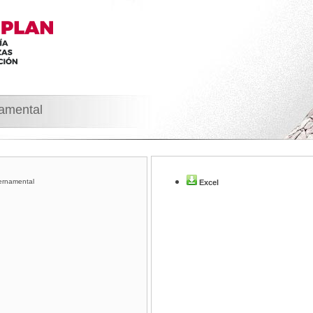
namental
ernamental
Excel