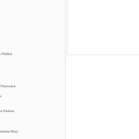
a Pública
 Financiera
s
os Pasivos
Quintana Roo)