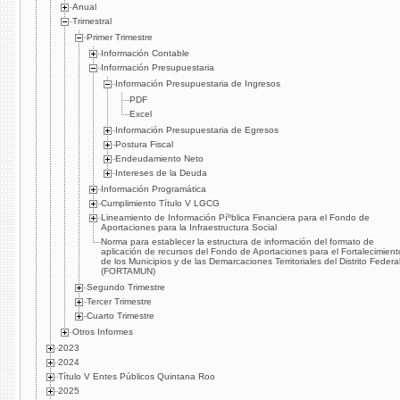
Anual
Trimestral
Primer Trimestre
Información Contable
Información Presupuestaria
Información Presupuestaria de Ingresos
PDF
Excel
Información Presupuestaria de Egresos
Postura Fiscal
Endeudamiento Neto
Intereses de la Deuda
Información Programática
Cumplimiento Tí­tulo V LGCG
Lineamiento de Información Píºblica Financiera para el Fondo de
Aportaciones para la Infraestructura Social
Norma para establecer la estructura de información del formato de
aplicación de recursos del Fondo de Aportaciones para el Fortalecimient
de los Municipios y de las Demarcaciones Territoriales del Distrito Federa
(FORTAMUN)
Segundo Trimestre
Tercer Trimestre
Cuarto Trimestre
Otros Informes
2023
2024
Título V Entes Públicos Quintana Roo
2025