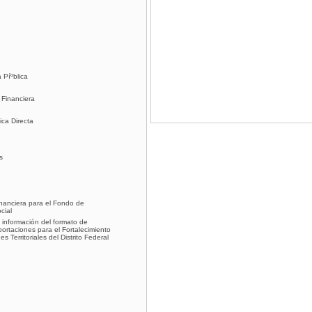
 Píºblica
 Financiera
ica Directa
s
inanciera para el Fondo de
cial
 información del formato de
ortaciones para el Fortalecimiento
 Territoriales del Distrito Federal