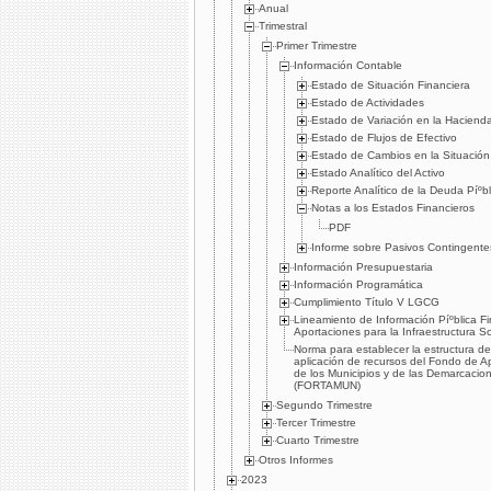
Anual
Trimestral
Primer Trimestre
Información Contable
Estado de Situación Financiera
Estado de Actividades
Estado de Variación en la Hacienda
Estado de Flujos de Efectivo
Estado de Cambios en la Situación
Estado Analí­tico del Activo
Reporte Analí­tico de la Deuda Píºbl
Notas a los Estados Financieros
PDF
Informe sobre Pasivos Contingente
Información Presupuestaria
Información Programática
Cumplimiento Tí­tulo V LGCG
Lineamiento de Información Píºblica F
Aportaciones para la Infraestructura So
Norma para establecer la estructura de
aplicación de recursos del Fondo de Ap
de los Municipios y de las Demarcaciones
(FORTAMUN)
Segundo Trimestre
Tercer Trimestre
Cuarto Trimestre
Otros Informes
2023