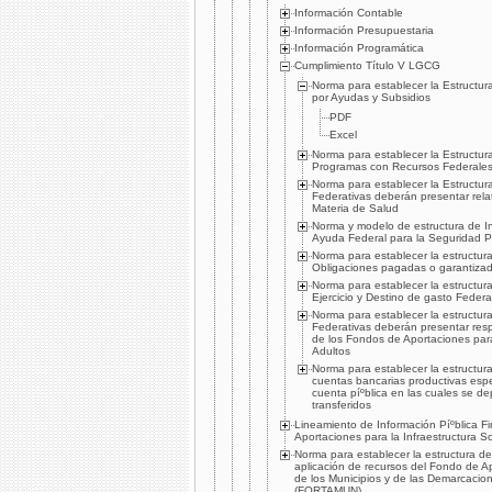
Información Contable
Información Presupuestaria
Información Programática
Cumplimiento Tí­tulo V LGCG
Norma para establecer la Estructu
por Ayudas y Subsidios
PDF
Excel
Norma para establecer la Estructur
Programas con Recursos Federales
Norma para establecer la Estructur
Federativas deberán presentar rela
Materia de Salud
Norma y modelo de estructura de In
Ayuda Federal para la Seguridad Pí
Norma para establecer la estructur
Obligaciones pagadas o garantiza
Norma para establecer la estructur
Ejercicio y Destino de gasto Federa
Norma para establecer la estructur
Federativas deberán presentar res
de los Fondos de Aportaciones par
Adultos
Norma para establecer la estructura
cuentas bancarias productivas espe
cuenta píºblica en las cuales se de
transferidos
Lineamiento de Información Píºblica F
Aportaciones para la Infraestructura So
Norma para establecer la estructura de
aplicación de recursos del Fondo de Ap
de los Municipios y de las Demarcaciones
(FORTAMUN)