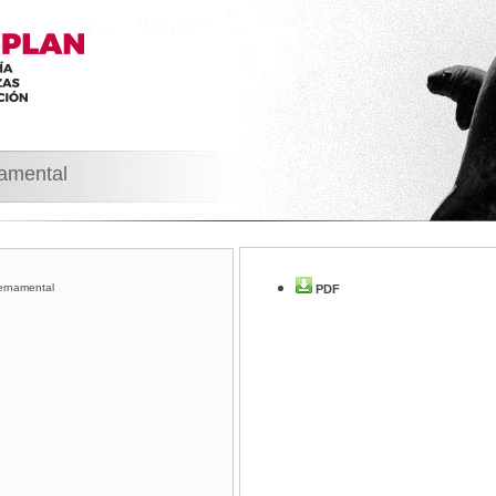
namental
ernamental
PDF