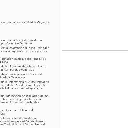
ra de Información de Montos Pagados
a de Información del Formato de
 por Orden de Gobierno
a de la Información que las Entidades
tiva a las Aportaciones Federales en
formación relativa a los Fondos de
ºblica
a de los formatos de Información de
das con Fondos Federales
a de información del Formato del
lizado y Reintegros
a de la Información que las Entidades
pecto de las Aportaciones Federales
a la Educación Tecnológica y de
 de Información de la relación de las
cí­ficas que se presentan en la
positen los recursos federales
inanciera para el Fondo de
cial
 información del formato de
ortaciones para el Fortalecimiento
 Territoriales del Distrito Federal