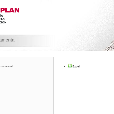
namental
ernamental
Excel