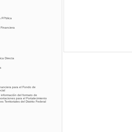
 Píºblica
 Financiera
ica Directa
s
inanciera para el Fondo de
cial
 información del formato de
ortaciones para el Fortalecimiento
 Territoriales del Distrito Federal