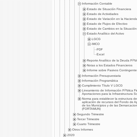
Información Contable
Estado de Situación Financiera
Estado de Actividades
Estado de Variación en la Hacienda
Estado de Flujos de Efectivo
Estado de Cambios en la Situación
Estado Analí­tico del Activo
LGCG
IMCO
PDF
Excel
Reporte Analí­tico de la Deuda Píºbl
Notas a los Estados Financieros
Informe sobre Pasivos Contingente
Información Presupuestaria
Información Programática
Cumplimiento Tí­tulo V LGCG
Lineamiento de Información Píºblica F
Aportaciones para la Infraestructura So
Norma para establecer la estructura de
aplicación de recursos del Fondo de Ap
de los Municipios y de las Demarcaciones
(FORTAMUN)
Segundo Trimestre
Tercer Trimestre
Cuarto Trimestre
Otros Informes
2020