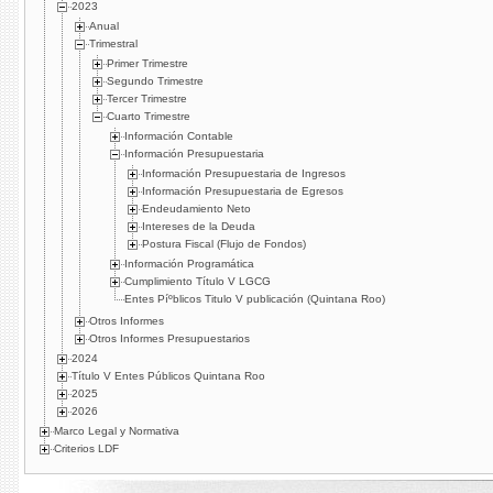
2023
Anual
Trimestral
Primer Trimestre
Segundo Trimestre
Tercer Trimestre
Cuarto Trimestre
Información Contable
Información Presupuestaria
Información Presupuestaria de Ingresos
Información Presupuestaria de Egresos
Endeudamiento Neto
Intereses de la Deuda
Postura Fiscal (Flujo de Fondos)
Información Programática
Cumplimiento Tí­tulo V LGCG
Entes Píºblicos Titulo V publicación (Quintana Roo)
Otros Informes
Otros Informes Presupuestarios
2024
Título V Entes Públicos Quintana Roo
2025
2026
Marco Legal y Normativa
Criterios LDF