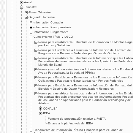
Anual
Trimestral
Primer Trimestre
Segundo Trimestre
Información Contable
Información Presupuestaria
Información Programática
Cumplimiento Tí­tulo V LGCG
Norma para establecer la Estructura de Información de Montos Pag
por Ayudas y Subsidios
Norma para Establecer la Estructura de Información del Formato de
Programas con Recursos Federales por Orden de Gobierno
Norma para establecer la Estructura de la Información que las Entid
Federativas deberán presentar relativa a las Aportaciones Federales
Materia de Salud
Norma y modelo de estructura de Información relativa a los Fondos 
Ayuda Federal para la Seguridad Píºblica
Norma para Establecer la Estructura de los Formatos de Información
Obligaciones Pagadas o Garantizadas con Fondos Federales
Norma para Establecer la Estructura de Información del Formato del
Ejercicio y Destino de Gasto Federalizado y Reintegros
Norma para establecer la estructura de la Información que las Entid
Federativas deberán presentar respecto de las Aportaciones Federa
de los Fondos de Aportaciones para la Educación Tecnológica y de
Adultos
CONALEP
IEEA
Formato de presentación relativo a FAETA
Enlace a la página web del IEEA
Lineamiento de Información Píºblica Financiera para el Fondo de