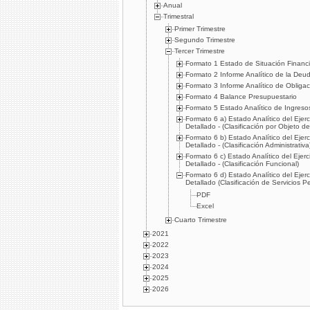
Anual
Trimestral
Primer Trimestre
Segundo Trimestre
Tercer Trimestre
Formato 1 Estado de Situación Financi
Formato 2 Informe Analí­tico de la Deud
Formato 3 Informe Analí­tico de Obliga
Formato 4 Balance Presupuestario
Formato 5 Estado Analí­tico de Ingreso
Formato 6 a) Estado Analí­tico del Eje
Detallado - (Clasificación por Objeto de
Formato 6 b) Estado Analí­tico del Eje
Detallado - (Clasificación Administrativa
Formato 6 c) Estado Analí­tico del Eje
Detallado - (Clasificación Funcional)
Formato 6 d) Estado Analí­tico del Eje
Detallado (Clasificación de Servicios P
PDF
Excel
Cuarto Trimestre
2021
2022
2023
2024
2025
2026