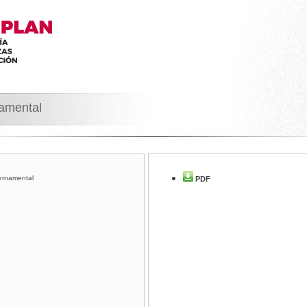
namental
ernamental
PDF