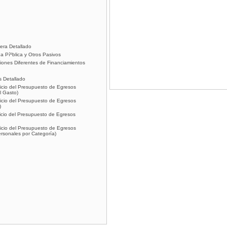
era Detallado
a Píºblica y Otros Pasivos
ciones Diferentes de Financiamientos
s Detallado
rcicio del Presupuesto de Egresos
l Gasto)
rcicio del Presupuesto de Egresos
)
rcicio del Presupuesto de Egresos
rcicio del Presupuesto de Egresos
ersonales por Categorí­a)