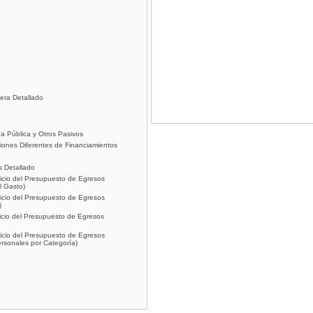
era Detallado
da Pública y Otros Pasivos
ciones Diferentes de Financiamientos
s Detallado
cicio del Presupuesto de Egresos
l Gasto)
cicio del Presupuesto de Egresos
)
cicio del Presupuesto de Egresos
cicio del Presupuesto de Egresos
Personales por Categoría)