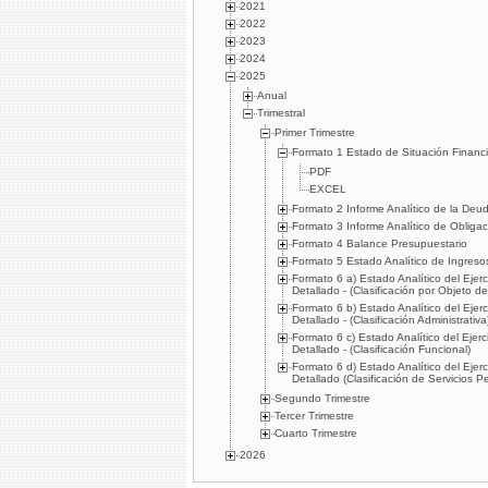
2021
2022
2023
2024
2025
Anual
Trimestral
Primer Trimestre
Formato 1 Estado de Situación Financi
PDF
EXCEL
Formato 2 Informe Analítico de la Deu
Formato 3 Informe Analítico de Obliga
Formato 4 Balance Presupuestario
Formato 5 Estado Analítico de Ingreso
Formato 6 a) Estado Analítico del Ejer
Detallado - (Clasificación por Objeto de
Formato 6 b) Estado Analítico del Ejer
Detallado - (Clasificación Administrativa
Formato 6 c) Estado Analítico del Ejer
Detallado - (Clasificación Funcional)
Formato 6 d) Estado Analítico del Ejer
Detallado (Clasificación de Servicios 
Segundo Trimestre
Tercer Trimestre
Cuarto Trimestre
2026