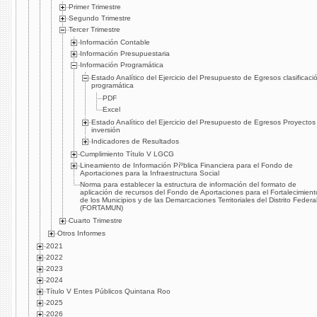
Primer Trimestre
Segundo Trimestre
Tercer Trimestre
Información Contable
Información Presupuestaria
Información Programática
Estado Analí­tico del Ejercicio del Presupuesto de Egresos clasificaci
programática
PDF
Excel
Estado Analí­tico del Ejercicio del Presupuesto de Egresos Proyectos
inversión
Indicadores de Resultados
Cumplimiento Tí­tulo V LGCG
Lineamiento de Información Píºblica Financiera para el Fondo de
Aportaciones para la Infraestructura Social
Norma para establecer la estructura de información del formato de
aplicación de recursos del Fondo de Aportaciones para el Fortalecimient
de los Municipios y de las Demarcaciones Territoriales del Distrito Federa
(FORTAMUN)
Cuarto Trimestre
Otros Informes
2021
2022
2023
2024
Título V Entes Públicos Quintana Roo
2025
2026