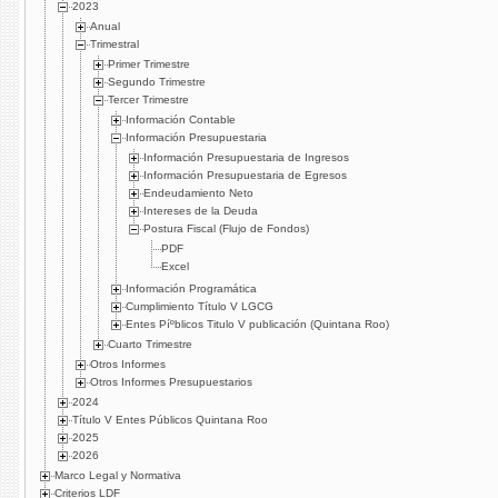
2023
Anual
Trimestral
Primer Trimestre
Segundo Trimestre
Tercer Trimestre
Información Contable
Información Presupuestaria
Información Presupuestaria de Ingresos
Información Presupuestaria de Egresos
Endeudamiento Neto
Intereses de la Deuda
Postura Fiscal (Flujo de Fondos)
PDF
Excel
Información Programática
Cumplimiento Tí­tulo V LGCG
Entes Píºblicos Titulo V publicación (Quintana Roo)
Cuarto Trimestre
Otros Informes
Otros Informes Presupuestarios
2024
Título V Entes Públicos Quintana Roo
2025
2026
Marco Legal y Normativa
Criterios LDF