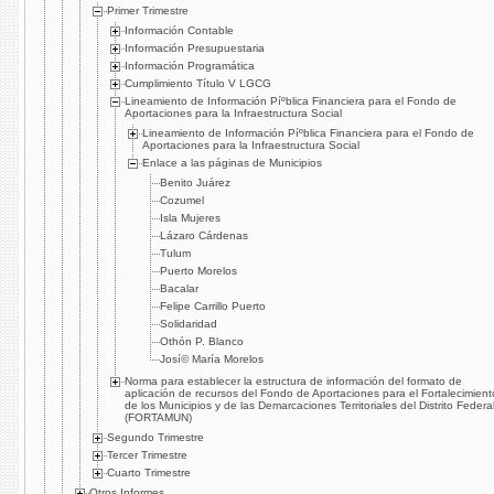
Primer Trimestre
Información Contable
Información Presupuestaria
Información Programática
Cumplimiento Tí­tulo V LGCG
Lineamiento de Información Píºblica Financiera para el Fondo de
Aportaciones para la Infraestructura Social
Lineamiento de Información Píºblica Financiera para el Fondo de
Aportaciones para la Infraestructura Social
Enlace a las páginas de Municipios
Benito Juárez
Cozumel
Isla Mujeres
Lázaro Cárdenas
Tulum
Puerto Morelos
Bacalar
Felipe Carrillo Puerto
Solidaridad
Othón P. Blanco
Josí© Marí­a Morelos
Norma para establecer la estructura de información del formato de
aplicación de recursos del Fondo de Aportaciones para el Fortalecimient
de los Municipios y de las Demarcaciones Territoriales del Distrito Federa
(FORTAMUN)
Segundo Trimestre
Tercer Trimestre
Cuarto Trimestre
Otros Informes