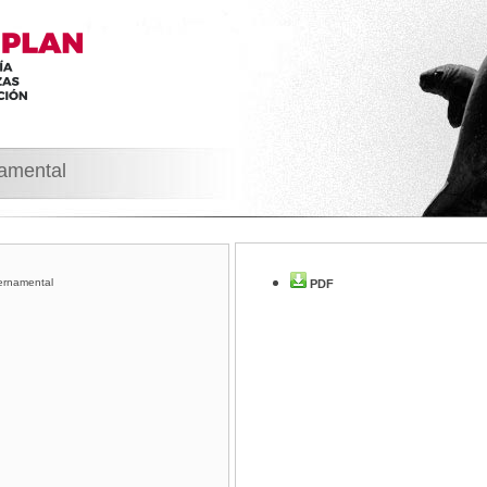
namental
ernamental
PDF