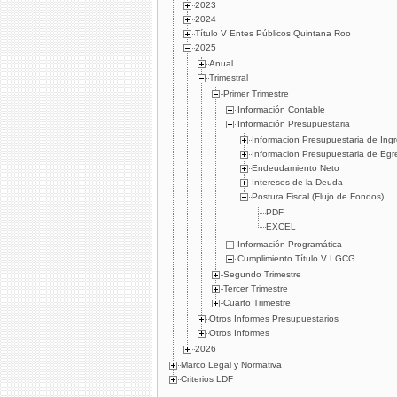
2023
2024
Título V Entes Públicos Quintana Roo
2025
Anual
Trimestral
Primer Trimestre
Información Contable
Información Presupuestaria
Informacion Presupuestaria de Ing
Informacion Presupuestaria de Egr
Endeudamiento Neto
Intereses de la Deuda
Postura Fiscal (Flujo de Fondos)
PDF
EXCEL
Información Programática
Cumplimiento Título V LGCG
Segundo Trimestre
Tercer Trimestre
Cuarto Trimestre
Otros Informes Presupuestarios
Otros Informes
2026
Marco Legal y Normativa
Criterios LDF