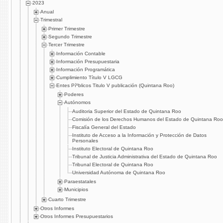
2023
Anual
Trimestral
Primer Trimestre
Segundo Trimestre
Tercer Trimestre
Información Contable
Información Presupuestaria
Información Programática
Cumplimiento Tí­tulo V LGCG
Entes Píºblicos Titulo V publicación (Quintana Roo)
Poderes
Autónomos
Auditoria Superior del Estado de Quintana Roo
Comisión de los Derechos Humanos del Estado de Quintana Roo
Fiscalí­a General del Estado
Instituto de Acceso a la Información y Protección de Datos
Personales
Instituto Electoral de Quintana Roo
Tribunal de Justicia Administrativa del Estado de Quintana Roo
Tribunal Electoral de Quintana Roo
Universidad Autónoma de Quintana Roo
Paraestatales
Municipios
Cuarto Trimestre
Otros Informes
Otros Informes Presupuestarios