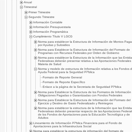
Anual
Trimestral
Primer Trimestre
Segundo Trimestre
Información Contable
Información Presupuestaria
Información Programática
Cumplimiento Tí­tulo V LGCG
Norma para establecer la Estructura de Información de Montos Pag
por Ayudas y Subsidios
Norma para Establecer la Estructura de Información del Formato de
Programas con Recursos Federales por Orden de Gobierno
Norma para establecer la Estructura de la Información que las Entid
Federativas deberán presentar relativa a las Aportaciones Federales
Materia de Salud
Norma y modelo de estructura de Información relativa a los Fondos 
Ayuda Federal para la Seguridad Píºblica
Formato de Reporte General
Formato de Reporte Especí­fico
Enlace a la página de la Secretaria de Seguridad Píºblica
Norma para Establecer la Estructura de los Formatos de Información
Obligaciones Pagadas o Garantizadas con Fondos Federales
Norma para Establecer la Estructura de Información del Formato del
Ejercicio y Destino de Gasto Federalizado y Reintegros
Norma para establecer la estructura de la Información que las Entid
Federativas deberán presentar respecto de las Aportaciones Federa
de los Fondos de Aportaciones para la Educación Tecnológica y de
Adultos
Lineamiento de Información Píºblica Financiera para el Fondo de
Aportaciones para la Infraestructura Social
Norma para establecer la estructura de información del formato de