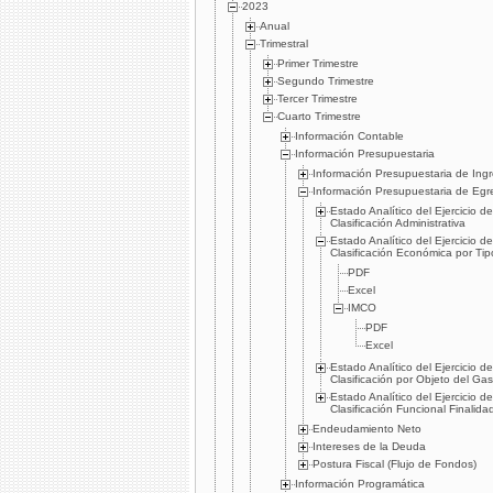
2023
Anual
Trimestral
Primer Trimestre
Segundo Trimestre
Tercer Trimestre
Cuarto Trimestre
Información Contable
Información Presupuestaria
Información Presupuestaria de Ing
Información Presupuestaria de Egr
Estado Analítico del Ejercicio 
Clasificación Administrativa
Estado Analítico del Ejercicio 
Clasificación Económica por Ti
PDF
Excel
IMCO
PDF
Excel
Estado Analítico del Ejercicio 
Clasificación por Objeto del Ga
Estado Analítico del Ejercicio 
Clasificación Funcional Finalida
Endeudamiento Neto
Intereses de la Deuda
Postura Fiscal (Flujo de Fondos)
Información Programática