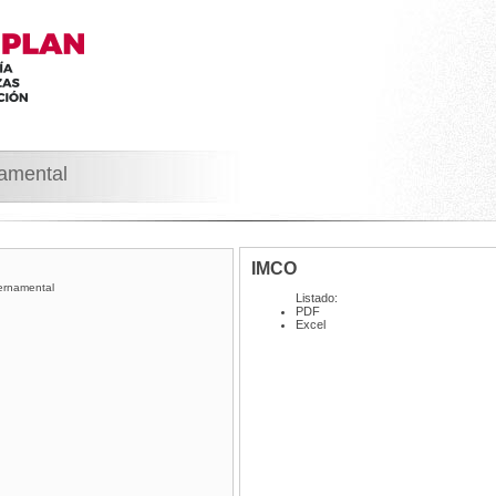
namental
IMCO
ernamental
Listado:
PDF
Excel