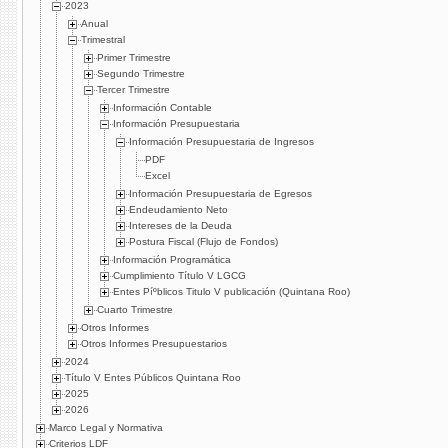
2023
Anual
Trimestral
Primer Trimestre
Segundo Trimestre
Tercer Trimestre
Información Contable
Información Presupuestaria
Información Presupuestaria de Ingresos
PDF
Excel
Información Presupuestaria de Egresos
Endeudamiento Neto
Intereses de la Deuda
Postura Fiscal (Flujo de Fondos)
Información Programática
Cumplimiento Tí­tulo V LGCG
Entes Píºblicos Titulo V publicación (Quintana Roo)
Cuarto Trimestre
Otros Informes
Otros Informes Presupuestarios
2024
Título V Entes Públicos Quintana Roo
2025
2026
Marco Legal y Normativa
Criterios LDF