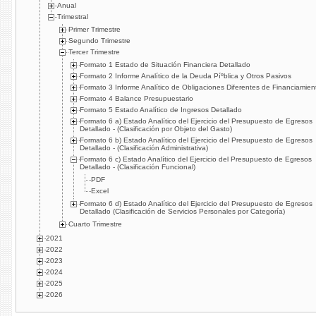
Anual
Trimestral
Primer Trimestre
Segundo Trimestre
Tercer Trimestre
Formato 1 Estado de Situación Financiera Detallado
Formato 2 Informe Analí­tico de la Deuda Píºblica y Otros Pasivos
Formato 3 Informe Analí­tico de Obligaciones Diferentes de Financiamien
Formato 4 Balance Presupuestario
Formato 5 Estado Analí­tico de Ingresos Detallado
Formato 6 a) Estado Analí­tico del Ejercicio del Presupuesto de Egresos
Detallado - (Clasificación por Objeto del Gasto)
Formato 6 b) Estado Analí­tico del Ejercicio del Presupuesto de Egresos
Detallado - (Clasificación Administrativa)
Formato 6 c) Estado Analí­tico del Ejercicio del Presupuesto de Egresos
Detallado - (Clasificación Funcional)
PDF
Excel
Formato 6 d) Estado Analí­tico del Ejercicio del Presupuesto de Egresos
Detallado (Clasificación de Servicios Personales por Categorí­a)
Cuarto Trimestre
2021
2022
2023
2024
2025
2026