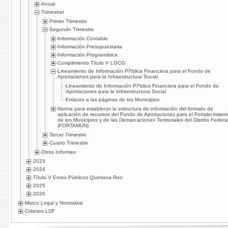
Anual
Trimestral
Primer Trimestre
Segundo Trimestre
Información Contable
Información Presupuestaria
Información Programática
Cumplimiento Tí­tulo V LGCG
Lineamiento de Información Píºblica Financiera para el Fondo de
Aportaciones para la Infraestructura Social
Lineamiento de Información Píºblica Financiera para el Fondo de
Aportaciones para la Infraestructura Social
Enlaces a las páginas de los Municipios
Norma para establecer la estructura de información del formato de
aplicación de recursos del Fondo de Aportaciones para el Fortalecimient
de los Municipios y de las Demarcaciones Territoriales del Distrito Federa
(FORTAMUN)
Tercer Trimestre
Cuarto Trimestre
Otros Informes
2023
2024
Título V Entes Públicos Quintana Roo
2025
2026
Marco Legal y Normativa
Criterios LDF