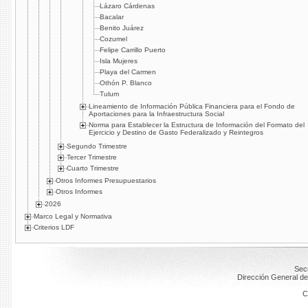
Lázaro Cárdenas
Bacalar
Benito Juárez
Cozumel
Felipe Carrillo Puerto
Isla Mujeres
Playa del Carmen
Othón P. Blanco
Tulum
Lineamiento de Información Pública Financiera para el Fondo de
Aportaciones para la Infraestructura Social
Norma para Establecer la Estructura de Información del Formato del
Ejercicio y Destino de Gasto Federalizado y Reintegros
Segundo Trimestre
Tercer Trimestre
Cuarto Trimestre
Otros Informes Presupuestarios
Otros Informes
2026
Marco Legal y Normativa
Criterios LDF
Secr
Dirección General de
C