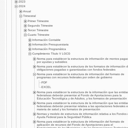
2023
2024
Anual
Trimestral
Primer Trimestre
Segundo Trimestre
Tercer Trimestre
Cuarto Trimestre
Información Contable
Información Presupuestaria
Información Programática
Cumplimiento Título V LGCG
Norma para establecer la estructura de información de montos paga
por ayudas y subsidios
Norma para establecer la estructura de los formatos de información 
obligaciones pagadas o garantizadas con fondos federales
Norma para establecer la estructura de información del formato de
programas con recursos federales por orden de gobierno
PDF
EXCEL
Norma para establecer la estructura de la información que las entida
federativas deberán presentar al Fondo de Aportaciones para la
Educación Tecnológica y de Adultos, y los formatos de presentación
Norma para establecer la estructura de la información que las entida
federativas deberán presentar relativa a las aportaciones federales 
materia de salud y los formatos de presentación
Normas y modelo de estructura de información relativa a los Fondos
Ayuda Federal para la Seguridad Pública
Norma para establecer la estructura de información del formato de
aplicación de recursos del Fondo de Aportaciones para el
Fortalecimiento de los Municipios y de las Demarcaciones Territoriale