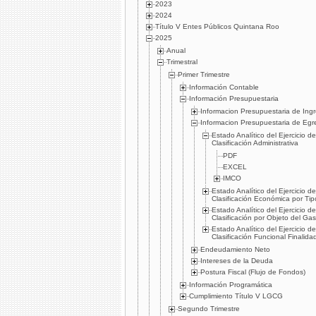
2023
2024
Título V Entes Públicos Quintana Roo
2025
Anual
Trimestral
Primer Trimestre
Información Contable
Información Presupuestaria
Informacion Presupuestaria de Ing
Informacion Presupuestaria de Egr
Estado Analítico del Ejercicio 
Clasificación Administrativa
PDF
EXCEL
IMCO
Estado Analítico del Ejercicio 
Clasificación Económica por Ti
Estado Analítico del Ejercicio 
Clasificación por Objeto del Ga
Estado Analítico del Ejercicio 
Clasificación Funcional Finalida
Endeudamiento Neto
Intereses de la Deuda
Postura Fiscal (Flujo de Fondos)
Información Programática
Cumplimiento Título V LGCG
Segundo Trimestre