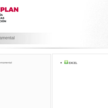
namental
ernamental
EXCEL