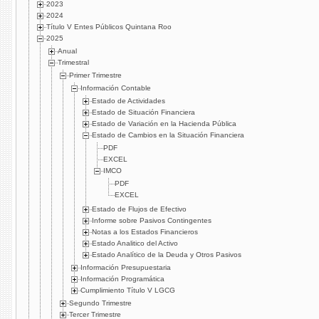
2023
2024
Título V Entes Públicos Quintana Roo
2025
Anual
Trimestral
Primer Trimestre
Información Contable
Estado de Actividades
Estado de Situación Financiera
Estado de Variación en la Hacienda Pública
Estado de Cambios en la Situación Financiera
PDF
EXCEL
IMCO
PDF
EXCEL
Estado de Flujos de Efectivo
Informe sobre Pasivos Contingentes
Notas a los Estados Financieros
Estado Analitico del Activo
Estado Analítico de la Deuda y Otros Pasivos
Información Presupuestaria
Información Programática
Cumplimiento Título V LGCG
Segundo Trimestre
Tercer Trimestre