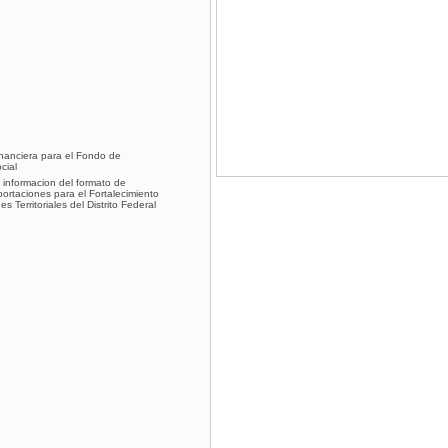
inanciera para el Fondo de
cial
 informacion del formato de
ortaciones para el Fortalecimiento
 Territoriales del Distrito Federal