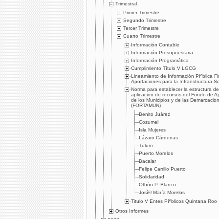
Trimestral
Primer Trimestre
Segundo Trimestre
Tercer Trimestre
Cuarto Trimestre
Información Contable
Información Presupuestaria
Información Programática
Cumplimiento Tí­tulo V LGCG
Lineamiento de Información Píºblica F
Aportaciones para la Infraestructura So
Norma para establecer la estructura de
aplicacion de recursos del Fondo de Ap
de los Municipios y de las Demarcaciones
(FORTAMUN)
Benito Juárez
Cozumel
Isla Mujeres
Lázaro Cárdenas
Tulum
Puerto Morelos
Bacalar
Felipe Carrillo Puerto
Solidaridad
Othón P. Blanco
Josí© Marí­a Morelos
Titulo V Entes Píºblicos Quintana Roo
Otros Informes