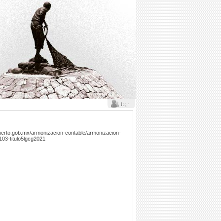
llopuerto.gob.mx/armonizacion-contable/armonizacion-
103-titulo5lgcg2021