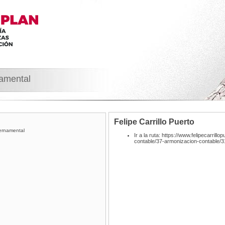
namental
Felipe Carrillo Puerto
ernamental
Ir a la ruta: https://www.felipecarri
contable/37-armonizacion-contable/3