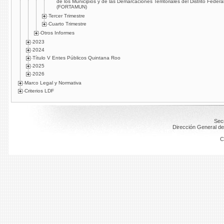
de los Municipios y de las Demarcaciones Territoriales del Distrito Federa
(FORTAMUN)
Tercer Trimestre
Cuarto Trimestre
Otros Informes
2023
2024
Título V Entes Públicos Quintana Roo
2025
2026
Marco Legal y Normativa
Criterios LDF
Secr
Dirección General de
C