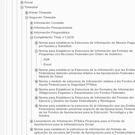
Anual
Trimestral
Primer Trimestre
Segundo Trimestre
Información Contable
Información Presupuestaria
Información Programática
Cumplimiento Tí­tulo V LGCG
Norma para establecer la Estructura de Información de Montos Pag
por Ayudas y Subsidios
Norma para Establecer la Estructura de Información del Formato de
Programas con Recursos Federales por Orden de Gobierno
PDF
Excel
Norma para establecer la Estructura de la Información que las Entid
Federativas deberán presentar relativa a las Aportaciones Federales
Materia de Salud
Norma y modelo de estructura de Información relativa a los Fondos 
Ayuda Federal para la Seguridad Píºblica
Norma para Establecer la Estructura de los Formatos de Información
Obligaciones Pagadas o Garantizadas con Fondos Federales
Norma para Establecer la Estructura de Información del Formato del
Ejercicio y Destino de Gasto Federalizado y Reintegros
Norma para establecer la estructura de la Información que las Entid
Federativas deberán presentar respecto de las Aportaciones Federa
de los Fondos de Aportaciones para la Educación Tecnológica y de
Adultos
Lineamiento de Información Píºblica Financiera para el Fondo de
Aportaciones para la Infraestructura Social
Norma para establecer la estructura de información del formato de
aplicación de recursos del Fondo de Aportaciones para el Fortalecimient