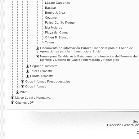
Lázaro Cárdenas
Bacalar
Benito Juárez
Cozumel
Felipe Carrillo Puerto
Isla Mujeres
Playa del Carmen
Othón P. Blanco
Tulum
Lineamiento de Información Pública Financiera para el Fondo de
Aportaciones para la Infraestructura Social
Norma para Establecer la Estructura de Información del Formato del
Ejercicio y Destino de Gasto Federalizado y Reintegros
Segundo Trimestre
Tercer Trimestre
Cuarto Trimestre
Otros Informes Presupuestarios
Otros Informes
2026
Marco Legal y Normativa
Criterios LDF
Secr
Dirección General de
C