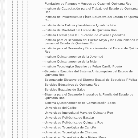
Fundación de Parques y Museos de Cozumel, Quintana Roo
Instituto de Capacitación para el Trabajo del Estado de Quintana
Roo
Instituto de Infraestructura Fí­sica Educativa del Estado de Quint
Roo
Instituto de la Cultura y las Artes de Quintana Roo
Instituto de Movilidad del Estado de Quintana Roo
Instituto Estatal para la Educación de Jóvenes y Adultos
Instituto para el Desarrollo del Pueblo Maya y las Comunidades I
genas del Estado de Quintana Roo
Instituto para el Desarrollo y Financiamiento del Estado de Quint
Roo
Instituto Quintanarroense de la Juventud
Instituto Quintanarroense de la Mujer
Instituto Tecnológico Superior de Felipe Carrillo Puerto
Secretarí­a Ejecutiva del Sistema Anticorrupción del Estado de
Quintana Roo
Secretariado Ejecutivo del Sistema Estatal de Seguridad Píºblica
Servicios Educativos de Quintana Roo
Servicios Estatales de Salud
Sistema para el Desarrollo Integral de la Familia del Estado de
Quintana Roo
Sistema Quintanarroense de Comunicación Social
Universidad del Caribe
Universidad Intercultural Maya de Quintana Roo
Universidad Politécnica de Bacalar
Universidad Politécnica de Quintana Roo
Universidad Tecnológica de Cancíºn
Universidad Tecnológica de Chetumal
Universidad Tecnológica de la Riviera Maya