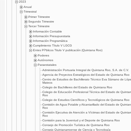
2023
Anual
Trimestral
Primer Trimestre
Segundo Trimestre
Tercer Trimestre
Información Contable
Información Presupuestaria
Información Programática
Cumplimiento Tí­tulo V LGCG
Entes Píºblicos Titulo V publicación (Quintana Roo)
Poderes
Autónomos
Paraestatales
Administración Portuaria Integral de Quintana Roo, S.A. de C.V.
Agencia de Proyectos Estratégicos del Estado de Quintana Roo
Centro de Estudios de Bachillerato Técnico Eva Sámano de Lóp
Mateos
Colegio de Bachilleres del Estado de Quintana Roo
Colegio de Educación Profesional Técnica del Estado de Quinta
Roo
Colegio de Estudios Cientí­ficos y Tecnológicos de Quintana Roo
Comisión de Agua Potable y Alcantarillado del Estado de Quinta
Roo
Comisión Ejecutiva de Atención a Ví­ctimas del Estado de Quinta
Roo
Comisión para la Juventud y el Deporte de Quintana Roo
Consejo de Promoción Turí­stica de Quintana Roo
Consejo Quintanarroense de Ciencia y Tecnologí­a