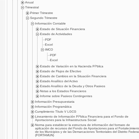
Anual
Trimestral
Primer Trimestre
Segundo Trimestre
Información Contable
Estado de Situación Financiera
Estado de Actividades
PDF
Excel
IMCO
PDF
Excel
Estado de Variación en la Hacienda Píºblica
Estado de Flujos de Efectivo
Estado de Cambios en la Situación Financiera
Estado Analí­tico del Activo
Estado Analí­tico de la Deuda y Otros Pasivos
Notas a los Estados Financieros
Informe sobre Pasivos Contingentes
Información Presupuestaria
Información Programática
Cumplimiento Tí­tulo V LGCG
Lineamiento de Información Píºblica Financiera para el Fondo de
Aportaciones para la Infraestructura Social
Norma para establecer la estructura de información del formato de
aplicación de recursos del Fondo de Aportaciones para el Fortalecimient
de los Municipios y de las Demarcaciones Territoriales del Distrito Federa
(FORTAMUN)