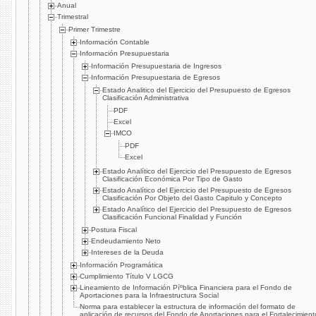
Anual
Trimestral
Primer Trimestre
Información Contable
Información Presupuestaria
Información Presupuestaria de Ingresos
Información Presupuestaria de Egresos
Estado Analitico del Ejercicio del Presupuesto de Egresos
Clasificación Administrativa
PDF
Excel
IMCO
PDF
Excel
Estado Analí­tico del Ejercicio del Presupuesto de Egresos
Clasificación Económica Por Tipo de Gasto
Estado Analí­tico del Ejercicio del Presupuesto de Egresos
Clasificación Por Objeto del Gasto Capitulo y Concepto
Estado Analí­tico del Ejercicio del Presupuesto de Egresos
Clasificación Funcional Finalidad y Función
Postura Fiscal
Endeudamiento Neto
Intereses de la Deuda
Información Programática
Cumplimiento Tí­tulo V LGCG
Lineamiento de Información Píºblica Financiera para el Fondo de
Aportaciones para la Infraestructura Social
Norma para establecer la estructura de información del formato de
aplicación de recursos del Fondo de Aportaciones para el Fortalecimient