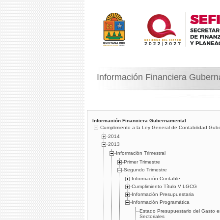
Información Financiera Guber
Información Financiera Gubernamental
Cumplimiento a la Ley General de Contabilidad Gub
2014
2013
Información Trimestral
Primer Trimestre
Segundo Trimestre
Información Contable
Cumplimiento Tí­tulo V LGCG
Información Presupuestaria
Información Programática
Estado Presupuestario del Gasto e
Sectoriales