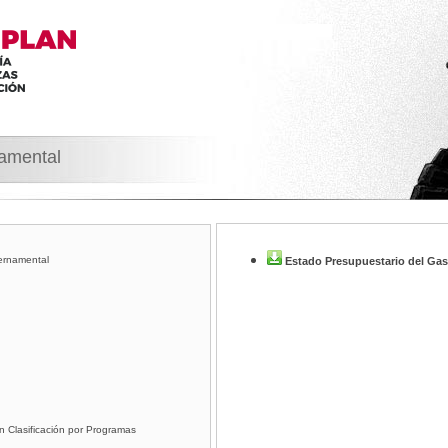
namental
ernamental
Estado Presupuestario del Gas
n Clasificación por Programas