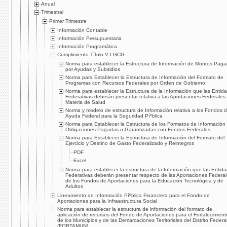
Anual
Trimestral
Primer Trimestre
Información Contable
Información Presupuestaria
Información Programática
Cumplimiento Tí­tulo V LGCG
Norma para establecer la Estructura de Información de Montos Pag
por Ayudas y Subsidios
Norma para Establecer la Estructura de Información del Formato de
Programas con Recursos Federales por Orden de Gobierno
Norma para establecer la Estructura de la Información que las Entid
Federativas deberán presentar relativa a las Aportaciones Federales
Materia de Salud
Norma y modelo de estructura de Información relativa a los Fondos 
Ayuda Federal para la Seguridad Píºblica
Norma para Establecer la Estructura de los Formatos de Información
Obligaciones Pagadas o Garantizadas con Fondos Federales
Norma para Establecer la Estructura de Información del Formato del
Ejercicio y Destino de Gasto Federalizado y Reintegros
PDF
Excel
Norma para establecer la estructura de la Información que las Entid
Federativas deberán presentar respecto de las Aportaciones Federa
de los Fondos de Aportaciones para la Educación Tecnológica y de
Adultos
Lineamiento de Información Píºblica Financiera para el Fondo de
Aportaciones para la Infraestructura Social
Norma para establecer la estructura de información del formato de
aplicación de recursos del Fondo de Aportaciones para el Fortalecimient
de los Municipios y de las Demarcaciones Territoriales del Distrito Federa
(FORTAMUN)