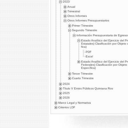
2023
Anual
Trimestral
Otros Informes
Otros Informes Presupuestarios
Primer Trimestre
Segundo Trimestre
Información Presupuestaria de Egreso
Estado Analí­tico del Ejercicio del
Estatales) Clasificación por Objeto
fica)
PDF
Excel
Estado Analí­tico del Ejercicio del
Federales) Clasificación por Objeto
Especí­fica)
Tercer Trimestre
Cuarto Trimestre
2024
Título V Entes Públicos Quintana Roo
2025
2026
Marco Legal y Normativa
Criterios LDF