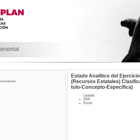
namental
Estado Analí­tico del Ejercic
(Recursos Estatales) Clasifi
ernamental
tulo-Concepto-Especí­fica)
Listado:
PDF
Excel