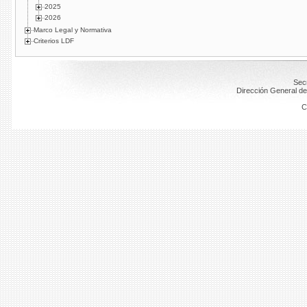
2025
2026
Marco Legal y Normativa
Criterios LDF
Secr
Dirección General de
C