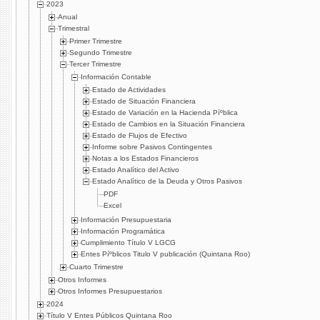
2023
Anual
Trimestral
Primer Trimestre
Segundo Trimestre
Tercer Trimestre
Información Contable
Estado de Actividades
Estado de Situación Financiera
Estado de Variación en la Hacienda Píºblica
Estado de Cambios en la Situación Financiera
Estado de Flujos de Efectivo
Informe sobre Pasivos Contingentes
Notas a los Estados Financieros
Estado Analí­tico del Activo
Estado Analí­tico de la Deuda y Otros Pasivos
PDF
Excel
Información Presupuestaria
Información Programática
Cumplimiento Tí­tulo V LGCG
Entes Píºblicos Titulo V publicación (Quintana Roo)
Cuarto Trimestre
Otros Informes
Otros Informes Presupuestarios
2024
Título V Entes Públicos Quintana Roo