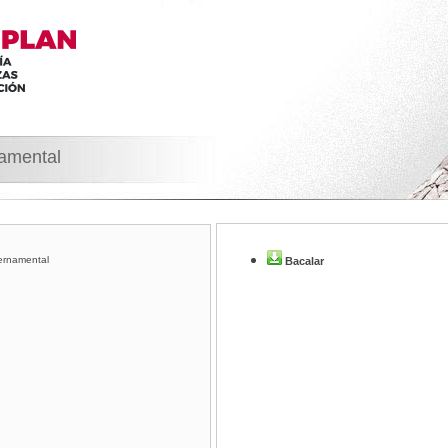
namental
ernamental
Bacalar