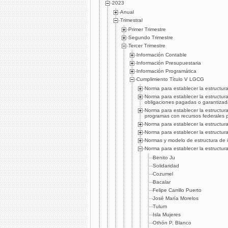
2023
Anual
Trimestral
Primer Trimestre
Segundo Trimestre
Tercer Trimestre
Información Contable
Información Presupuestaria
Información Programática
Cumplimiento Tí­tulo V LGCG
Norma para establecer la estructura
Norma para establecer la estructur
obligaciones pagadas o garantizad
Norma para establecer la estructur
programas con recursos federales 
Norma para establecer la estructura
Norma para establecer la estructura
Normas y modelo de estructura de 
Norma para establecer la estructura
Benito Ju
Solidaridad
Cozumel
Bacalar
Felipe Carrillo Puerto
José María Morelos
Tulum
Isla Mujeres
Othón P. Blanco