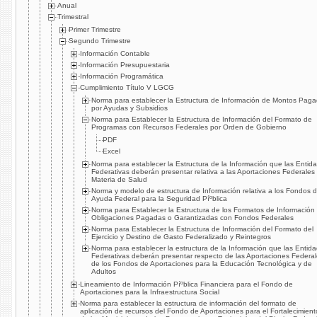
Anual
Trimestral
Primer Trimestre
Segundo Trimestre
Información Contable
Información Presupuestaria
Información Programática
Cumplimiento Tí­tulo V LGCG
Norma para establecer la Estructura de Información de Montos Pag
por Ayudas y Subsidios
Norma para Establecer la Estructura de Información del Formato de
Programas con Recursos Federales por Orden de Gobierno
PDF
Excel
Norma para establecer la Estructura de la Información que las Entid
Federativas deberán presentar relativa a las Aportaciones Federales
Materia de Salud
Norma y modelo de estructura de Información relativa a los Fondos 
Ayuda Federal para la Seguridad Píºblica
Norma para Establecer la Estructura de los Formatos de Información
Obligaciones Pagadas o Garantizadas con Fondos Federales
Norma para Establecer la Estructura de Información del Formato del
Ejercicio y Destino de Gasto Federalizado y Reintegros
Norma para establecer la estructura de la Información que las Entid
Federativas deberán presentar respecto de las Aportaciones Federa
de los Fondos de Aportaciones para la Educación Tecnológica y de
Adultos
Lineamiento de Información Píºblica Financiera para el Fondo de
Aportaciones para la Infraestructura Social
Norma para establecer la estructura de información del formato de
aplicación de recursos del Fondo de Aportaciones para el Fortalecimient