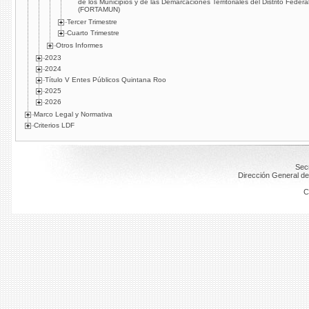
de los Municipios y de las Demarcaciones Territoriales del Distrito Federa
(FORTAMUN)
Tercer Trimestre
Cuarto Trimestre
Otros Informes
2023
2024
Título V Entes Públicos Quintana Roo
2025
2026
Marco Legal y Normativa
Criterios LDF
Secr
Dirección General de
C