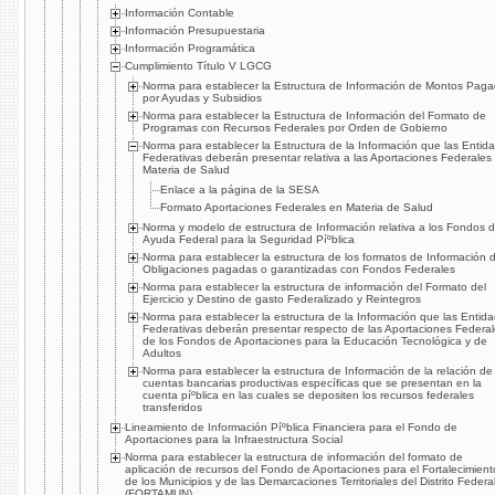
Información Contable
Información Presupuestaria
Información Programática
Cumplimiento Tí­tulo V LGCG
Norma para establecer la Estructura de Información de Montos Pag
por Ayudas y Subsidios
Norma para establecer la Estructura de Información del Formato de
Programas con Recursos Federales por Orden de Gobierno
Norma para establecer la Estructura de la Información que las Entid
Federativas deberán presentar relativa a las Aportaciones Federales
Materia de Salud
Enlace a la página de la SESA
Formato Aportaciones Federales en Materia de Salud
Norma y modelo de estructura de Información relativa a los Fondos 
Ayuda Federal para la Seguridad Píºblica
Norma para establecer la estructura de los formatos de Información 
Obligaciones pagadas o garantizadas con Fondos Federales
Norma para establecer la estructura de información del Formato del
Ejercicio y Destino de gasto Federalizado y Reintegros
Norma para establecer la estructura de la Información que las Entid
Federativas deberán presentar respecto de las Aportaciones Federa
de los Fondos de Aportaciones para la Educación Tecnológica y de
Adultos
Norma para establecer la estructura de Información de la relación de
cuentas bancarias productivas especí­ficas que se presentan en la
cuenta píºblica en las cuales se depositen los recursos federales
transferidos
Lineamiento de Información Píºblica Financiera para el Fondo de
Aportaciones para la Infraestructura Social
Norma para establecer la estructura de información del formato de
aplicación de recursos del Fondo de Aportaciones para el Fortalecimient
de los Municipios y de las Demarcaciones Territoriales del Distrito Federa
(FORTAMUN)