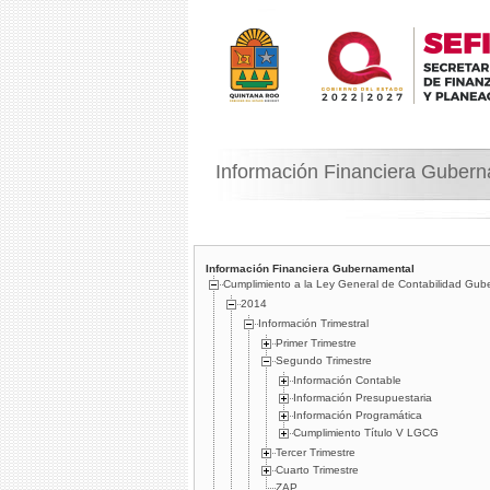
Información Financiera Guber
Información Financiera Gubernamental
Cumplimiento a la Ley General de Contabilidad Gub
2014
Información Trimestral
Primer Trimestre
Segundo Trimestre
Información Contable
Información Presupuestaria
Información Programática
Cumplimiento Tí­tulo V LGCG
Tercer Trimestre
Cuarto Trimestre
ZAP