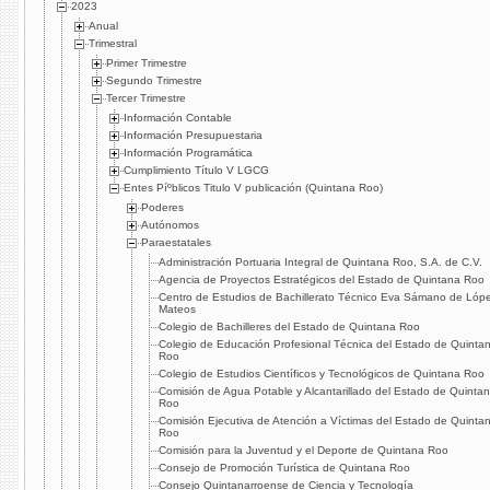
2023
Anual
Trimestral
Primer Trimestre
Segundo Trimestre
Tercer Trimestre
Información Contable
Información Presupuestaria
Información Programática
Cumplimiento Tí­tulo V LGCG
Entes Píºblicos Titulo V publicación (Quintana Roo)
Poderes
Autónomos
Paraestatales
Administración Portuaria Integral de Quintana Roo, S.A. de C.V.
Agencia de Proyectos Estratégicos del Estado de Quintana Roo
Centro de Estudios de Bachillerato Técnico Eva Sámano de Lóp
Mateos
Colegio de Bachilleres del Estado de Quintana Roo
Colegio de Educación Profesional Técnica del Estado de Quinta
Roo
Colegio de Estudios Cientí­ficos y Tecnológicos de Quintana Roo
Comisión de Agua Potable y Alcantarillado del Estado de Quinta
Roo
Comisión Ejecutiva de Atención a Ví­ctimas del Estado de Quinta
Roo
Comisión para la Juventud y el Deporte de Quintana Roo
Consejo de Promoción Turí­stica de Quintana Roo
Consejo Quintanarroense de Ciencia y Tecnologí­a