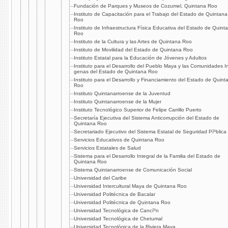
Fundación de Parques y Museos de Cozumel, Quintana Roo
Instituto de Capacitación para el Trabajo del Estado de Quintana
Roo
Instituto de Infraestructura Fí­sica Educativa del Estado de Quint
Roo
Instituto de la Cultura y las Artes de Quintana Roo
Instituto de Movilidad del Estado de Quintana Roo
Instituto Estatal para la Educación de Jóvenes y Adultos
Instituto para el Desarrollo del Pueblo Maya y las Comunidades I
genas del Estado de Quintana Roo
Instituto para el Desarrollo y Financiamiento del Estado de Quint
Roo
Instituto Quintanarroense de la Juventud
Instituto Quintanarroense de la Mujer
Instituto Tecnológico Superior de Felipe Carrillo Puerto
Secretarí­a Ejecutiva del Sistema Anticorrupción del Estado de
Quintana Roo
Secretariado Ejecutivo del Sistema Estatal de Seguridad Píºblica
Servicios Educativos de Quintana Roo
Servicios Estatales de Salud
Sistema para el Desarrollo Integral de la Familia del Estado de
Quintana Roo
Sistema Quintanarroense de Comunicación Social
Universidad del Caribe
Universidad Intercultural Maya de Quintana Roo
Universidad Politécnica de Bacalar
Universidad Politécnica de Quintana Roo
Universidad Tecnológica de Cancíºn
Universidad Tecnológica de Chetumal
Universidad Tecnológica de la Riviera Maya