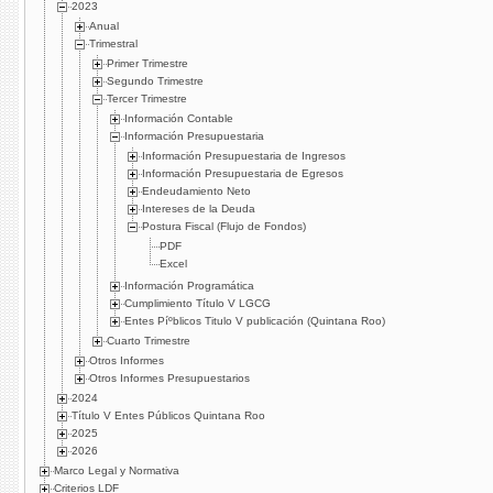
2023
Anual
Trimestral
Primer Trimestre
Segundo Trimestre
Tercer Trimestre
Información Contable
Información Presupuestaria
Información Presupuestaria de Ingresos
Información Presupuestaria de Egresos
Endeudamiento Neto
Intereses de la Deuda
Postura Fiscal (Flujo de Fondos)
PDF
Excel
Información Programática
Cumplimiento Tí­tulo V LGCG
Entes Píºblicos Titulo V publicación (Quintana Roo)
Cuarto Trimestre
Otros Informes
Otros Informes Presupuestarios
2024
Título V Entes Públicos Quintana Roo
2025
2026
Marco Legal y Normativa
Criterios LDF