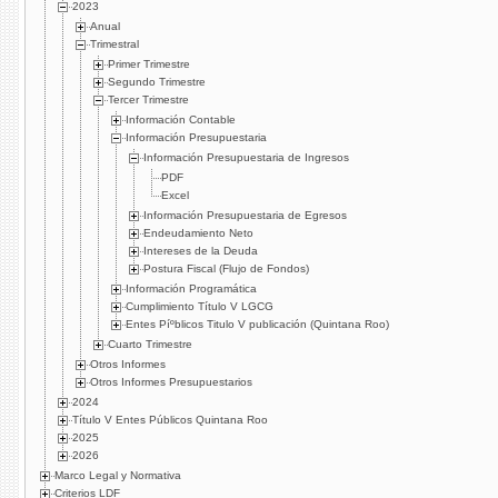
2023
Anual
Trimestral
Primer Trimestre
Segundo Trimestre
Tercer Trimestre
Información Contable
Información Presupuestaria
Información Presupuestaria de Ingresos
PDF
Excel
Información Presupuestaria de Egresos
Endeudamiento Neto
Intereses de la Deuda
Postura Fiscal (Flujo de Fondos)
Información Programática
Cumplimiento Tí­tulo V LGCG
Entes Píºblicos Titulo V publicación (Quintana Roo)
Cuarto Trimestre
Otros Informes
Otros Informes Presupuestarios
2024
Título V Entes Públicos Quintana Roo
2025
2026
Marco Legal y Normativa
Criterios LDF