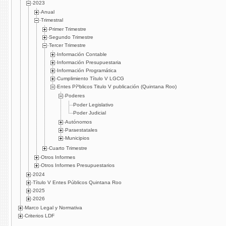
2023
Anual
Trimestral
Primer Trimestre
Segundo Trimestre
Tercer Trimestre
Información Contable
Información Presupuestaria
Información Programática
Cumplimiento Tí­tulo V LGCG
Entes Píºblicos Titulo V publicación (Quintana Roo)
Poderes
Poder Legislativo
Poder Judicial
Autónomos
Paraestatales
Municipios
Cuarto Trimestre
Otros Informes
Otros Informes Presupuestarios
2024
Título V Entes Públicos Quintana Roo
2025
2026
Marco Legal y Normativa
Criterios LDF