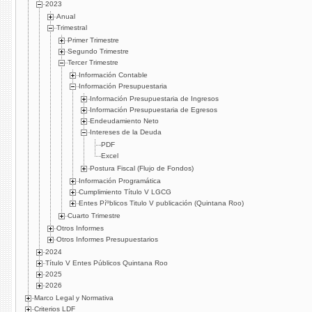
2023
Anual
Trimestral
Primer Trimestre
Segundo Trimestre
Tercer Trimestre
Información Contable
Información Presupuestaria
Información Presupuestaria de Ingresos
Información Presupuestaria de Egresos
Endeudamiento Neto
Intereses de la Deuda
PDF
Excel
Postura Fiscal (Flujo de Fondos)
Información Programática
Cumplimiento Tí­tulo V LGCG
Entes Píºblicos Titulo V publicación (Quintana Roo)
Cuarto Trimestre
Otros Informes
Otros Informes Presupuestarios
2024
Título V Entes Públicos Quintana Roo
2025
2026
Marco Legal y Normativa
Criterios LDF