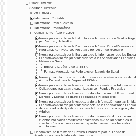
Primer Trimestre
Segundo Trimestre
Tercer Trimestre
Información Contable
Información Presupuestaria
Información Programática
Cumplimiento Tí­tulo V LGCG
Norma para establecer la Estructura de Información de Montos Pag
por Ayudas y Subsidios
Norma para establecer la Estructura de Información del Formato de
Programas con Recursos Federales por Orden de Gobierno
Norma para establecer la Estructura de la Información que las Entid
Federativas deberán presentar relativa a las Aportaciones Federales
Materia de Salud
Enlace a la página de la SESA
Formato Aportaciones Federales en Materia de Salud
Norma y modelo de estructura de Información relativa a los Fondos 
Ayuda Federal para la Seguridad Píºblica
Norma para establecer la estructura de los formatos de Información 
Obligaciones pagadas o garantizadas con Fondos Federales
Norma para establecer la estructura de información del Formato del
Ejercicio y Destino de gasto Federalizado y Reintegros
Norma para establecer la estructura de la Información que las Entid
Federativas deberán presentar respecto de las Aportaciones Federa
de los Fondos de Aportaciones para la Educación Tecnológica y de
Adultos
Norma para establecer la estructura de Información de la relación de
cuentas bancarias productivas especí­ficas que se presentan en la
cuenta píºblica en las cuales se depositen los recursos federales
transferidos
Lineamiento de Información Píºblica Financiera para el Fondo de
Aportaciones para la Infraestructura Social