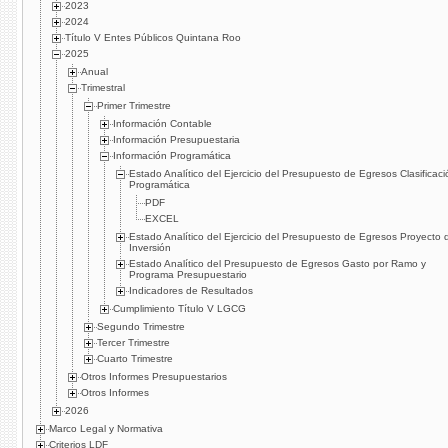
2023
2024
Título V Entes Públicos Quintana Roo
2025
Anual
Trimestral
Primer Trimestre
Información Contable
Información Presupuestaria
Información Programática
Estado Analítico del Ejercicio del Presupuesto de Egresos Clasificaci
Programática
PDF
EXCEL
Estado Analítico del Ejercicio del Presupuesto de Egresos Proyecto 
Inversión
Estado Analítico del Presupuesto de Egresos Gasto por Ramo y
Programa Presupuestario
Indicadores de Resultados
Cumplimiento Título V LGCG
Segundo Trimestre
Tercer Trimestre
Cuarto Trimestre
Otros Informes Presupuestarios
Otros Informes
2026
Marco Legal y Normativa
Criterios LDF